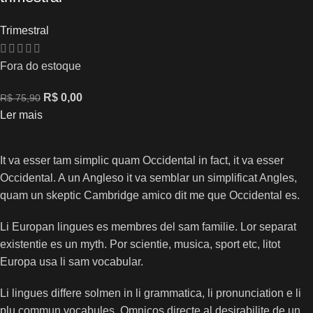
Trimestral
Fora do estoque
R$
0,00
R$
75,90
Ler mais
It va esser tam simplic quam Occidental in fact, it va esser
Occidental. A un Angleso it va semblar un simplificat Angles,
quam un skeptic Cambridge amico dit me que Occidental es.
Li Europan lingues es membres del sam familie. Lor separat
existentie es un myth. Por scientie, musica, sport etc, litot
Europa usa li sam vocabular.
Li lingues differe solmen in li grammatica, li pronunciation e li
plu commun vocabules. Omnicos directe al desirabilite de un