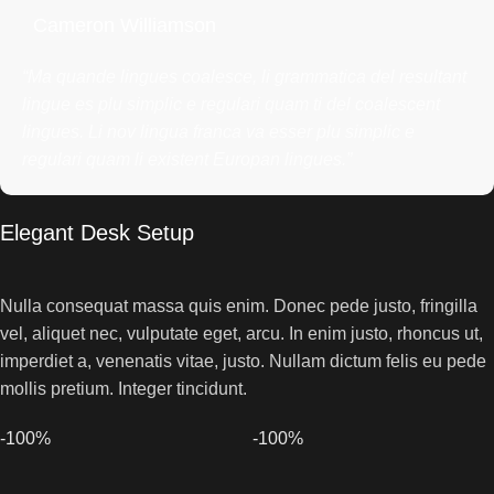
Cameron Williamson
“Ma quande lingues coalesce, li grammatica del resultant
lingue es plu simplic e regulari quam ti del coalescent
lingues. Li nov lingua franca va esser plu simplic e
regulari quam li existent Europan lingues.”
Elegant Desk Setup
Nulla consequat massa quis enim. Donec pede justo, fringilla
vel, aliquet nec, vulputate eget, arcu. In enim justo, rhoncus ut,
imperdiet a, venenatis vitae, justo. Nullam dictum felis eu pede
mollis pretium. Integer tincidunt.
-100%
-100%