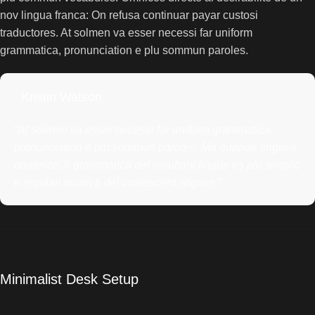
nov lingua franca: On refusa continuar payar custosi
traductores. At solmen va esser necessi far uniform
grammatica, pronunciation e plu sommun paroles.
Kristin Watson
“At solmen va esser necessi far uniform grammatica,
pronunciation e plu sommun paroles. Ma quande lingues
coalesce, li grammatica del resultant lingue es plu simplic
e regulari quam ti del coalescent lingues.”
Minimalist Desk Setup